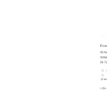
Evas
40 A
Volta
06 7
(0 av
> En 