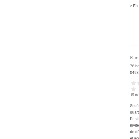
> En 
Pare
78 bd
0493
(0 av
Situé
quart
l'ins
invit
de dé
et acc