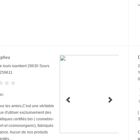
>
phea
D
e louis isambert
28630
Sours
2
259611
0
is)
ur les amies,C'est une véritable
ue d'utiliser exclusivement des
[
tiques certifiés bio ( cosmebio-
S
rt et cosmosorganic), fabriqués
ance. Aucun de nos produits
C
estés...
w