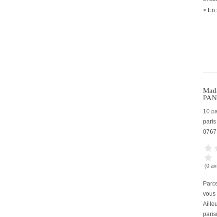
> En 
Mada
PAN
10 p
paris
0767
(0 av
Parce
vous s
Aille
paris