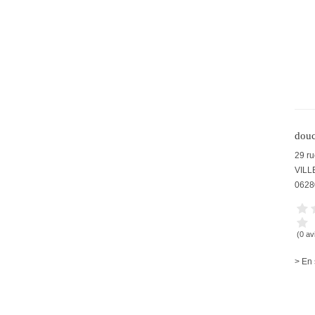
douc
29 ru
VIL
0628
(0 av
> En 