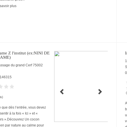
savoir plus
me Z l'institut (ex:NINI DE
I
AME)
1
assage du grand Cerf
75002
S
0
146315
is)
A
 que dès l’entrée, vous devez
b
entir à la fois « Ici » et «
u
urs ».Découvrez Un cocon
v
ien par nature au calme pour