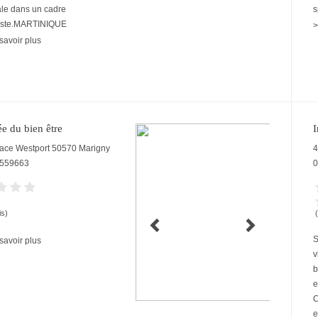
ale dans un cadre
s
miste.MARTINIQUE
>
savoir plus
ée du bien être
I
lace Westport
50570
Marigny
4
559663
0
is)
S
savoir plus
v
b
e
C
e