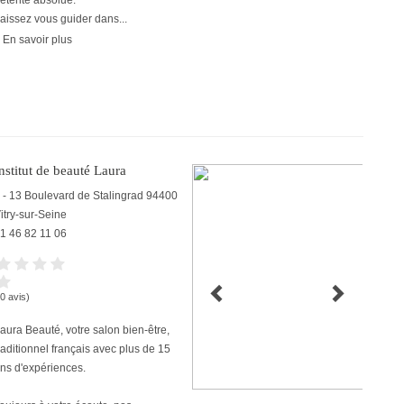
étente absolue.
aissez vous guider dans...
 En savoir plus
nstitut de beauté Laura
 - 13 Boulevard de Stalingrad
94400
itry-sur-Seine
1 46 82 11 06
(0 avis)
aura Beauté, votre salon bien-être,
raditionnel français avec plus de 15
ns d'expériences.