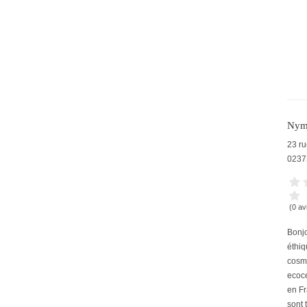
Nym
23 ru
0237
(0 av
Bonjo
éthiq
cosmé
ecoce
en Fr
sont t