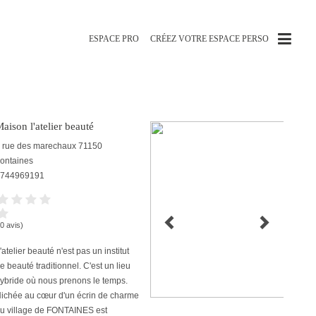
ESPACE PRO
CRÉEZ VOTRE ESPACE PERSO
aison l'atelier beauté
 rue des marechaux
71150
ontaines
744969191
(0 avis)
'atelier beauté n'est pas un institut
e beauté traditionnel. C'est un lieu
ybride où nous prenons le temps.
ichée au cœur d'un écrin de charme
u village de FONTAINES est