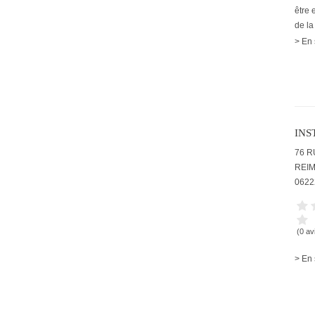
être 
de la
> En 
INS
76 
REI
0622
(0 av
> En 