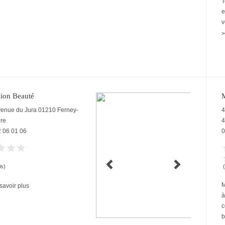
T
e
v
>
ion Beauté
venue du Jura
01210
Ferney-
4
ire
4
2 06 01 06
0
is)
M
savoir plus
à
c
b