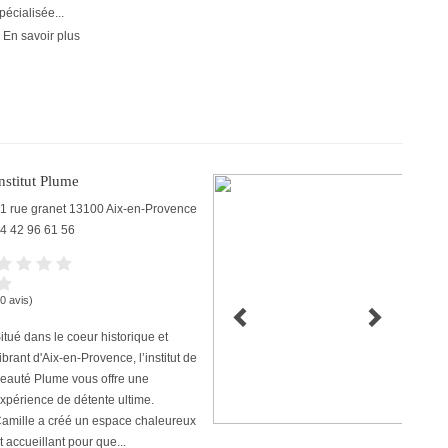
pécialisée...
 En savoir plus
nstitut Plume
1 rue granet
13100
Aix-en-Provence
4 42 96 61 56
(0 avis)
itué dans le coeur historique et
ibrant d'Aix-en-Provence, l’institut de
eauté Plume vous offre une
xpérience de détente ultime.
amille a créé un espace chaleureux
t accueillant pour que...