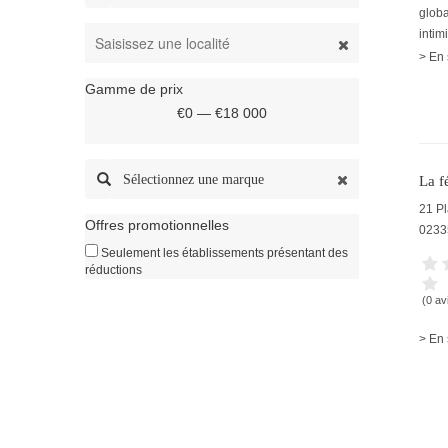
glob
inti
> En 
Gamme de prix
€0 — €18 000
Sélectionnez une marque
La f
21 P
Offres promotionnelles
0233
Seulement les établissements présentant des
réductions
(0 av
> En 