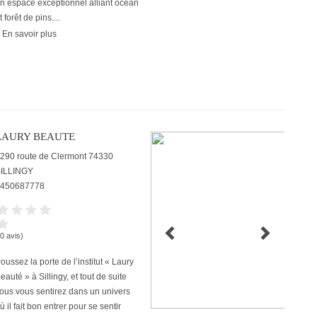
n espace exceptionnel alliant océan
t forêt de pins....
 En savoir plus
LAURY BEAUTE
290 route de Clermont
74330
ILLINGY
450687778
(0 avis)
oussez la porte de l’institut « Laury
eauté » à Sillingy, et tout de suite
ous vous sentirez dans un univers
ù il fait bon entrer pour se sentir