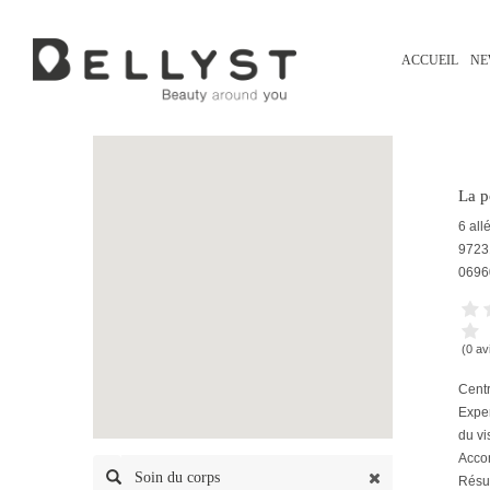
ACCUEIL
NE
La p
6 all
9723
0696
(0 av
Centr
Exper
du vi
Acco
Soin du corps
Résul