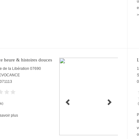
u
e
>
e heure & histoires douces
e de la Libération
07690
1
LEVOCANCE
S
071113
0
is)
P
savoir plus
B
v
o