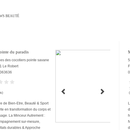
WS BEAUTÉ
ointe du paradis
M
ées des cocotiers pointe savane
5
1
Le Robert
F
063636
0
is)
e de Bien-Etre, Beauté & Sport
L
te en transformation du corps et
d
sage. La Minceur Autrement :
h
mpagnement sur-mesure,
N
tats durables & Approche
d