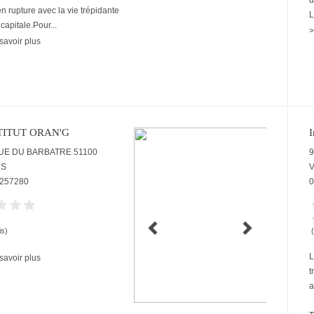
d
en rupture avec la vie trépidante
L
 capitale.Pour...
>
savoir plus
TITUT ORAN'G
I
RUE DU BARBATRE
51100
9
MS
V
257280
0
is)
L
savoir plus
t
a