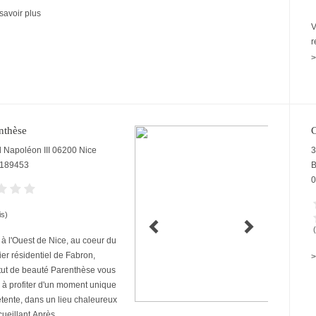
savoir plus
V
r
>
nthèse
C
 Napoléon III
06200
Nice
3
189453
0
is)
 à l'Ouest de Nice, au coeur du
ier résidentiel de Fabron,
>
titut de beauté Parenthèse vous
e à profiter d'un moment unique
tente, dans un lieu chaleureux
ueillant.​Après...