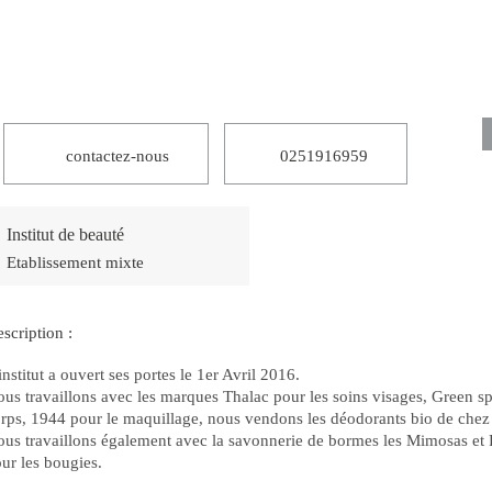
contactez-nous
0251916959
Institut de beauté
Etablissement mixte
scription :
institut a ouvert ses portes le 1er Avril 2016.
us travaillons avec les marques Thalac pour les soins visages, Green sp
rps, 1944 pour le maquillage, nous vendons les déodorants bio de che
us travaillons également avec la savonnerie de bormes les Mimosas et 
ur les bougies.