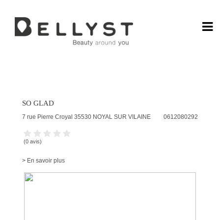
Bronzage
SO GLAD
7 rue Pierre Croyal
35530
NOYAL SUR VILAINE
0612080292
Gamme de prix
(0 avis)
€0 — €18 000
> En savoir plus
Sélectionnez une marque
Offres promotionnelles
Seulement les établissements présentant des réductions