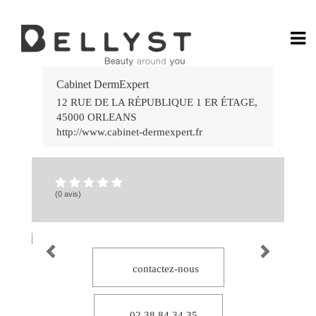
Ga
Rá
Cabinet DermExpert
no
Jo
12 RUE DE LA RÉPUBLIQUE 1 ER ÉTAGE
,
Po
45000
ORLEANS
do
Ca
http://www.cabinet-dermexpert.fr
Onl
58
Ca
bet
7k
:
Div
(0 avis)
e
Gr
Vit
Es
por
Vo
Ap
contactez-nous
e
Ve
no
Ca
lea
02 38 84 34 35