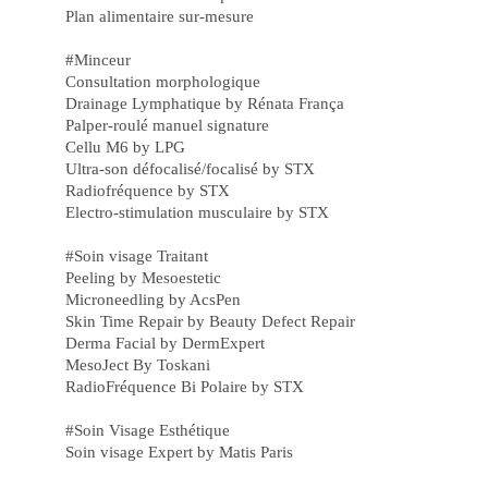
de
Plan alimentaire sur-mesure
Vit
Jo
no
#Minceur
Ca
Onl
Consultation morphologique
cbe
Drainage Lymphatique by Rénata França
e
Palper-roulé manuel signature
Au
su
Cellu M6 by LPG
Ch
Ultra-son défocalisé/focalisé by STX
de
Ga
Radiofréquence by STX
Ga
Electro-stimulation musculaire by STX
Pr
Inc
co
#Soin visage Traitant
Jo
Peeling by Mesoestetic
Po
no
Microneedling by AcsPen
Ca
Skin Time Repair by Beauty Defect Repair
be
Ca
Derma Facial by DermExpert
pk
MesoJect By Toskani
On
a
RadioFréquence Bi Polaire by STX
Sor
Es
#Soin Visage Esthétique
ao
Se
Soin visage Expert by Matis Paris
La
Ex