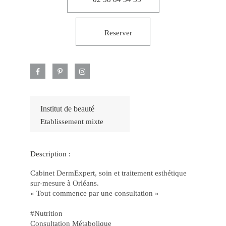
–
Jo
Fác
e
Po
Reserver
Jo
Po
e
Gr
Pr
no
Ca
Onl
luc
2
De
Institut de beauté
os
Etablissement mixte
Jo
Ma
Po
no
Ca
Description :
joh
bet
e
Cabinet DermExpert, soin et traitement esthétique
Ga
sur-mesure à Orléans.
77
bet
« Tout commence par une consultation »
Ap
Fác
#Nutrition
Gr
Op
Consultation Métabolique