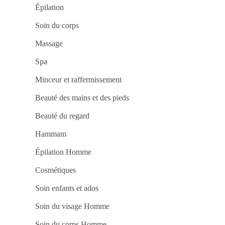
no
Épilation
Ca
be
Ca
Soin du corps
tvb
On
Massage
a
Sor
Es
Spa
Ao
Se
Minceur et raffermissement
La
Ap
no
Beauté des mains et des pieds
Me
Jo
do
Beauté du regard
Ca
Onl
Hammam
pg
Ga
Gr
Épilation Homme
no
Ca
Cosmétiques
to
co
Jo
Soin enfants et ados
Po
Ca
Soin du visage Homme
fuw
Gr
Vit
Soin du corps Homme