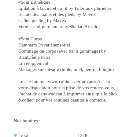
o
#Soin Esthétique
Ca
Épilation à la cire et au fil by Filles aux plurielles
88
bet
Beauté des mains et des pieds by Mavex
e
Callus-peeling by Mavex
Ga
Vernis semi-permanent by Shellac/Artistic
co
Jo
Po
#Soin Corps
Ga
Fac
Hammam Privatif sensoriel
no
Gommage du corps (avec bar à gommage) by
Ca
Onl
BlanCrème Paris
do
Enveloppement
Ap
Massages sur-mesure (huile, miel, beurre, bougie)
e
Ve
no
Le site Internet www.cabinet-dermexpert.fr est à
Ca
bet
votre disposition pour la prise de vos rendez-vous,
4
l’achat de carte-cadeau à imprimer ainsi que le click
Jo
Po
&collect pour vos routines beautés à domicile.
e
Gr
Pr
na
Nos horaires :
f12
De
a
Div
12:30 -
Lundi