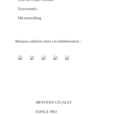
Es
por
Vo
Nouveautés
Ex
os
Microneedling
Me
Jo
no
Ca
brw
Jo
e
Marques utilisées dans cet établissement :
Ga
no
Ca
be
–
Si
e
Rá
Ca
tv
bet
Ve
co
Jo
Po
e
Si
MENTIONS LÉGALES
Ga
no
Ca
ESPACE PRO