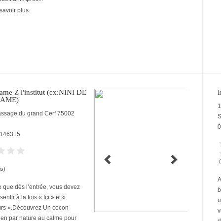
savoir plus
me Z l'institut (ex:NINI DE
I
AME)
1
assage du grand Cerf
75002
S
0
146315
is)
A
 que dès l’entrée, vous devez
b
entir à la fois « Ici » et «
u
urs ».Découvrez Un cocon
v
ien par nature au calme pour