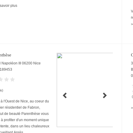
savoir plus
V
r
>
nthèse
C
 Napoléon III
06200
Nice
3
189453
0
is)
 à l'Ouest de Nice, au coeur du
ier résidentiel de Fabron,
>
titut de beauté Parenthèse vous
e à profiter d'un moment unique
tente, dans un lieu chaleureux
ueillant.​Après...