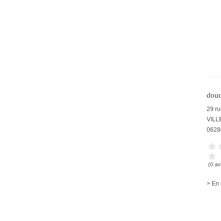
douc
29 ru
VIL
0628
(0 av
> En 