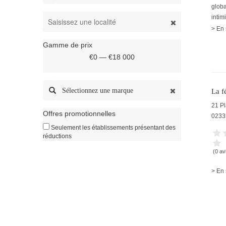
glob
inti
> En 
Gamme de prix
€0 — €18 000
Sélectionnez une marque
La f
21 P
Offres promotionnelles
0233
Seulement les établissements présentant des
réductions
(0 av
> En 