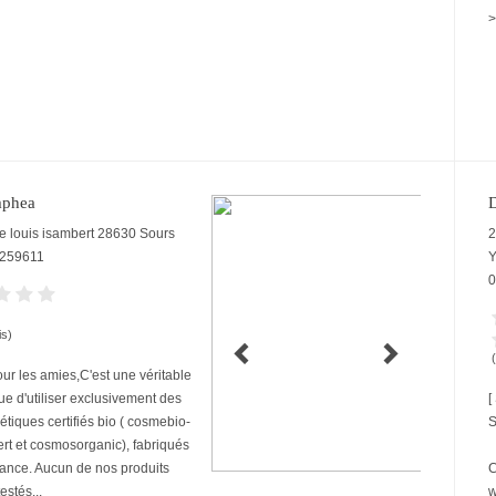
>
phea
D
e louis isambert
28630
Sours
2
259611
0
is)
ur les amies,C'est une véritable
ue d'utiliser exclusivement des
[
tiques certifiés bio ( cosmebio-
S
rt et cosmosorganic), fabriqués
ance. Aucun de nos produits
C
estés...
w