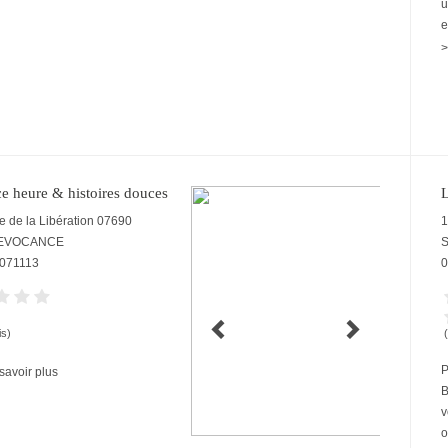
u
e
>
e heure & histoires douces
e de la Libération
07690
1
LEVOCANCE
S
071113
0
is)
P
savoir plus
B
v
o