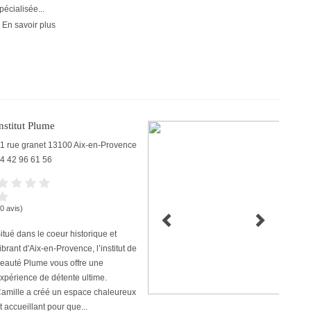
pécialisée...
 En savoir plus
nstitut Plume
1 rue granet
13100
Aix-en-Provence
4 42 96 61 56
(0 avis)
itué dans le coeur historique et
ibrant d'Aix-en-Provence, l’institut de
eauté Plume vous offre une
xpérience de détente ultime.
amille a créé un espace chaleureux
t accueillant pour que...