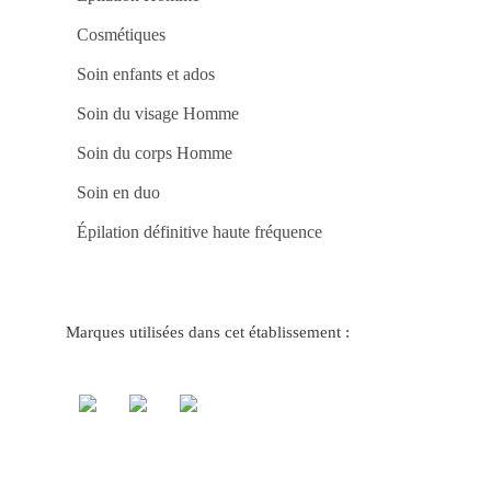
no
Ca
Cosmétiques
be
Ca
tvb
Soin enfants et ados
On
a
Sor
Soin du visage Homme
Es
Ao
Soin du corps Homme
Se
La
Ap
Soin en duo
no
Me
Épilation définitive haute fréquence
Jo
do
Ca
Onl
pg
Ga
Gr
Marques utilisées dans cet établissement :
no
Ca
to
co
Jo
Po
Ca
fuw
Gr
Vit