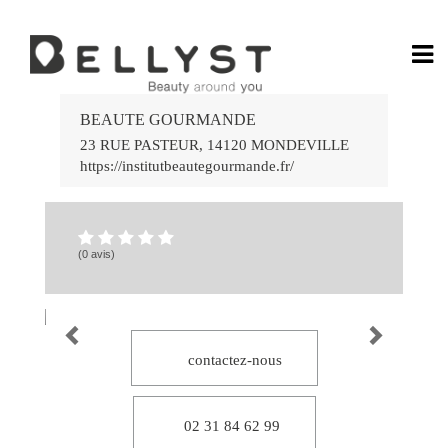
Ga
Rá
BEAUTE GOURMANDE
no
Jo
23 RUE PASTEUR
,
14120
MONDEVILLE
Po
https://institutbeautegourmande.fr/
do
Ca
Onl
58
Ca
bet
(0 avis)
7k
:
Div
e
Gr
Vit
Es
por
Vo
contactez-nous
Ap
e
Ve
no
Ca
02 31 84 62 99
lea