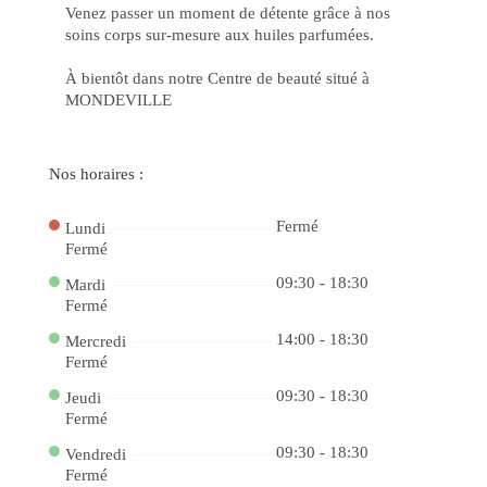
o
Venez passer un moment de détente grâce à nos
Ca
soins corps sur-mesure aux huiles parfumées.
88
bet
e
À bientôt dans notre Centre de beauté situé à
Ga
co
MONDEVILLE
Jo
Po
Ga
Fac
no
Nos horaires :
Ca
Onl
do
Fermé
Lundi
Ap
e
Fermé
Ve
no
09:30 - 18:30
Mardi
Ca
Fermé
bet
4
14:00 - 18:30
Jo
Mercredi
Po
Fermé
e
Gr
09:30 - 18:30
Jeudi
Pr
na
Fermé
f12
De
09:30 - 18:30
Vendredi
a
Fermé
Div