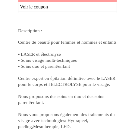
de
Vit
Voir le coupon
Jo
no
Ca
Onl
cbe
Description :
e
Au
su
Centre de beauté pour femmes et hommes et enfants
Ch
de
Ga
▪️ LASER et électrolyse
Ga
▪️ Soins visage multi-techniques
Pr
Inc
▪️ Soins duo et parent/enfant
co
Jo
Po
Centre expert en épilation définitive avec le LASER
no
pour le corps et l'ELECTROLYSE pour le visage.
Ca
be
Ca
Nous proposons des soins en duo et des soins
pk
parent/enfant.
On
a
Sor
Nous vous proposons également des traitements du
Es
ao
visage avec technologies: Hydrapeel,
Se
peeling,Mésothérapie, LED.
La
Ex