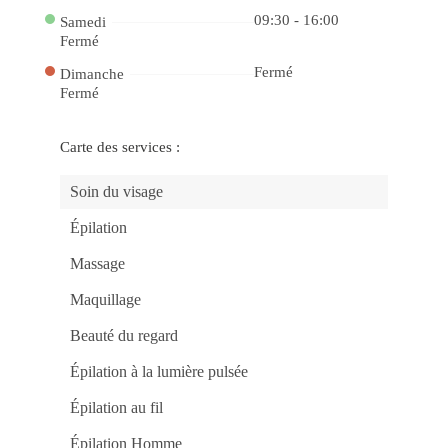
e
Vit
09:30 - 16:00
Samedi
no
Fermé
Ca
be
Fermé
Dimanche
Ap
no
Fermé
Jo
Ma
Po
do
Carte des services :
Ca
gg
Ga
Soin du visage
Pr
Rá
Épilation
no
Ca
Onl
Massage
be
Jo
Fác
Maquillage
e
Rá
Beauté du regard
no
Ca
mr
Épilation à la lumière pulsée
Jo
e
Épilation au fil
Ga
co
Fac
Épilation Homme